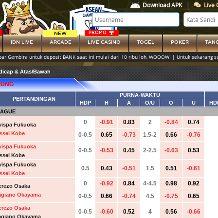
|
Download APK
Live 
PROMO
NEW
IDN LIVE
ARCADE
LIVE CASINO
TOGEL
POKER
TAN
 Gembira untuk deposit BANK saat ini mulai dari 10 ribu loh, WOOOW! | Untuk sekarang su