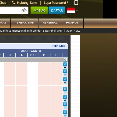
|
|
|
Chat
Hubungi Kami
Lupa Password ?
DAFTAR
GKAS
TEMBAK IKAN
REFERRAL
PROMOSI
dah bisa menggunakan lebih dari satu rek di akun | 303VIP situs Bola Online, Live Casin