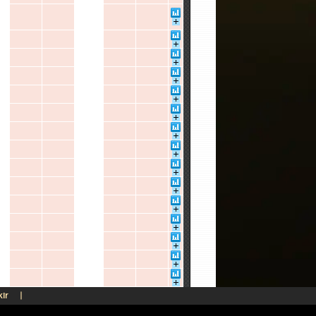
kir
|