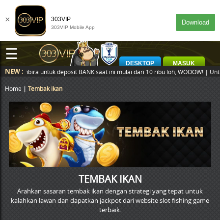
×
303VIP
Download
303VIP Mobile App
☰
DESKTOP
MASUK
NEW :
Kabar Gembira untuk deposit BANK saat ini mulai dari 10 ribu loh, WOOOW!
Home
Tembak ikan
TEMBAK IKAN
Arahkan sasaran tembak ikan dengan strategi yang tepat untuk
kalahkan lawan dan dapatkan jackpot dari website slot fishing game
terbaik.